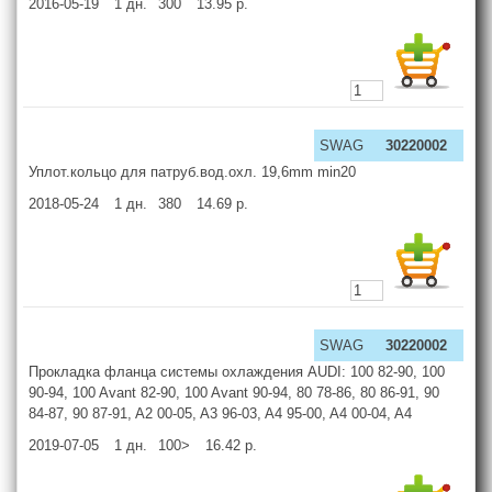
2016-05-19
1
дн.
300
13.95
р.
SWAG
30220002
Уплот.кольцо для патруб.вод.охл. 19,6mm min20
2018-05-24
1
дн.
380
14.69
р.
SWAG
30220002
Прокладка фланца системы охлаждения AUDI: 100 82-90, 100
90-94, 100 Avant 82-90, 100 Avant 90-94, 80 78-86, 80 86-91, 90
84-87, 90 87-91, A2 00-05, A3 96-03, A4 95-00, A4 00-04, A4
2019-07-05
1
дн.
100>
16.42
р.