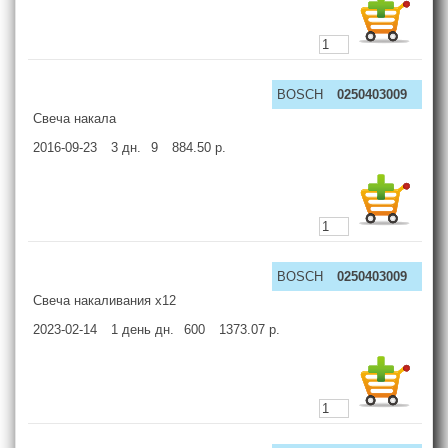
BOSCH
0250403009
Свеча накала
2016-09-23
3
дн.
9
884.50
р.
BOSCH
0250403009
Свеча накаливания x12
2023-02-14
1 день
дн.
600
1373.07
р.