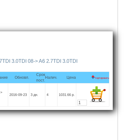
7TDI 3.0TDI 08-> A6 2.7TDI 3.0TDI
Срок
ание
Обновл.
Налич.
Цена
*сортировать
пост.
->
2016-09-23
3
дн.
4
1031.66
р.