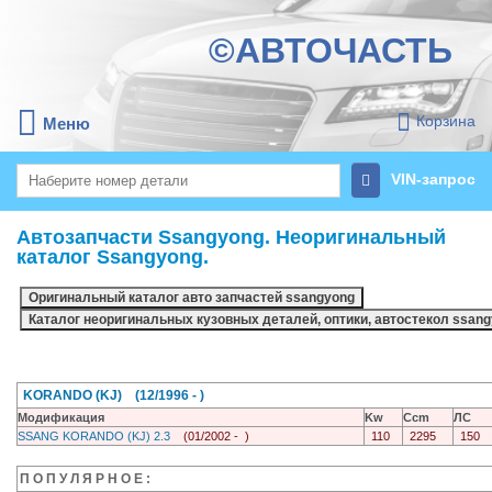
©АВТОЧАСТЬ
Корзина
Меню
VIN-запрос
Автозапчасти Ssangyong. Неоригинальный
каталог Ssangyong.
KORANDO (KJ) (12/1996 - )
Модификация
Kw
Ccm
ЛС
SSANG KORANDO (KJ) 2.3
(01/2002 - )
110
2295
150
П О П У Л Я Р Н О Е :