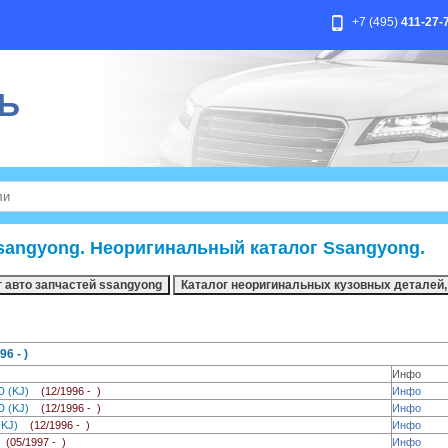
+7 (495)
411-27-
Ь
sangyong. Неоригинальный каталог Ssangyong.
6 - )
Инфо
 D (KJ)
(12/1996 - )
Инфо
 D (KJ)
(12/1996 - )
Инфо
 (KJ)
(12/1996 - )
Инфо
0
(05/1997 - )
Инфо