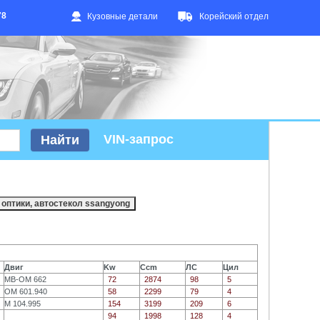
78
Кузовные детали
Корейский отдел
VIN-запрос
Двиг
Kw
Ccm
ЛС
Цил
MB-OM 662
72
2874
98
5
OM 601.940
58
2299
79
4
M 104.995
154
3199
209
6
94
1998
128
4