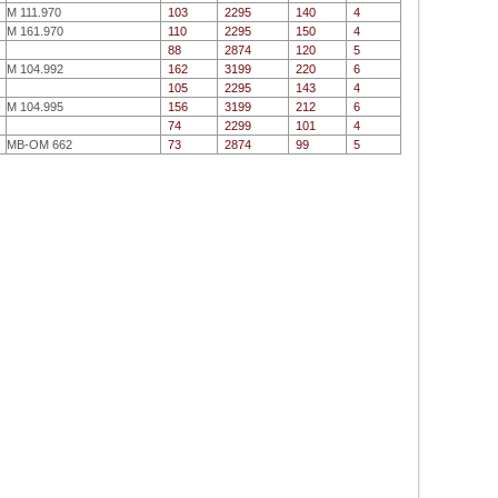
M 111.970
103
2295
140
4
M 161.970
110
2295
150
4
88
2874
120
5
M 104.992
162
3199
220
6
105
2295
143
4
M 104.995
156
3199
212
6
74
2299
101
4
MB-OM 662
73
2874
99
5