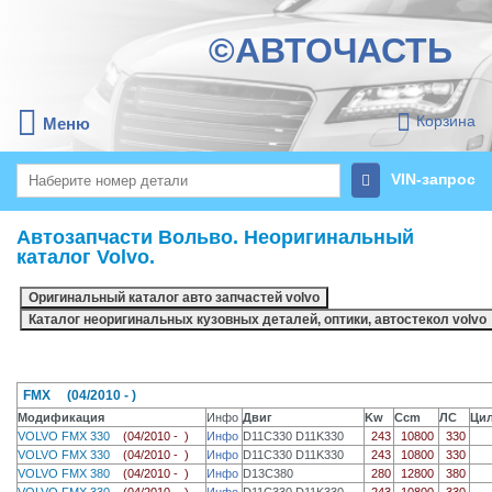
©АВТОЧАСТЬ
Корзина
Меню
VIN-запрос
Автозапчасти Вольво. Неоригинальный
каталог Volvo.
FMX (04/2010 - )
Модификация
Инфо
Двиг
Kw
Ccm
ЛС
Ци
VOLVO FMX 330
(04/2010 - )
Инфо
D11C330 D11K330
243
10800
330
VOLVO FMX 330
(04/2010 - )
Инфо
D11C330 D11K330
243
10800
330
VOLVO FMX 380
(04/2010 - )
Инфо
D13C380
280
12800
380
VOLVO FMX 330
(04/2010 - )
Инфо
D11C330 D11K330
243
10800
330