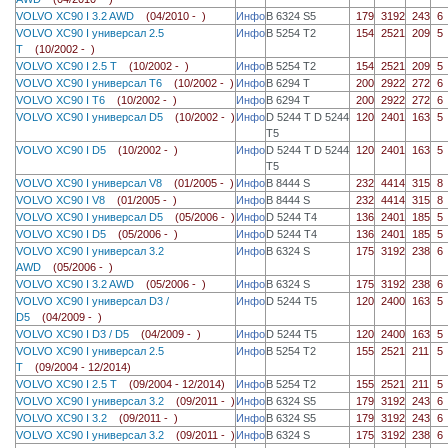
VOLVO XC90 I 3.2 AWD
(04/2010 - )
Инфо
B 6324 S5
179
3192
243
6
VOLVO XC90 I универсал 2.5
Инфо
B 5254 T2
154
2521
209
5
T
(10/2002 - )
VOLVO XC90 I 2.5 T
(10/2002 - )
Инфо
B 5254 T2
154
2521
209
5
VOLVO XC90 I универсал T6
(10/2002 - )
Инфо
B 6294 T
200
2922
272
6
VOLVO XC90 I T6
(10/2002 - )
Инфо
B 6294 T
200
2922
272
6
VOLVO XC90 I универсал D5
(10/2002 - )
Инфо
D 5244 T D 5244
120
2401
163
5
T5
VOLVO XC90 I D5
(10/2002 - )
Инфо
D 5244 T D 5244
120
2401
163
5
T5
VOLVO XC90 I универсал V8
(01/2005 - )
Инфо
B 8444 S
232
4414
315
8
VOLVO XC90 I V8
(01/2005 - )
Инфо
B 8444 S
232
4414
315
8
VOLVO XC90 I универсал D5
(05/2006 - )
Инфо
D 5244 T4
136
2401
185
5
VOLVO XC90 I D5
(05/2006 - )
Инфо
D 5244 T4
136
2401
185
5
VOLVO XC90 I универсал 3.2
Инфо
B 6324 S
175
3192
238
6
AWD
(05/2006 - )
VOLVO XC90 I 3.2 AWD
(05/2006 - )
Инфо
B 6324 S
175
3192
238
6
VOLVO XC90 I универсал D3 /
Инфо
D 5244 T5
120
2400
163
5
D5
(04/2009 - )
VOLVO XC90 I D3 / D5
(04/2009 - )
Инфо
D 5244 T5
120
2400
163
5
VOLVO XC90 I универсал 2.5
Инфо
B 5254 T2
155
2521
211
5
T
(09/2004 - 12/2014)
VOLVO XC90 I 2.5 T
(09/2004 - 12/2014)
Инфо
B 5254 T2
155
2521
211
5
VOLVO XC90 I универсал 3.2
(09/2011 - )
Инфо
B 6324 S5
179
3192
243
6
VOLVO XC90 I 3.2
(09/2011 - )
Инфо
B 6324 S5
179
3192
243
6
VOLVO XC90 I универсал 3.2
(09/2011 - )
Инфо
B 6324 S
175
3192
238
6