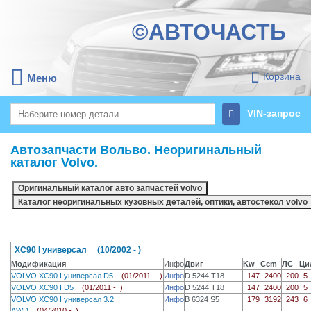
©АВТОЧАСТЬ
Корзина
Меню
VIN-запрос
Автозапчасти Вольво. Неоригинальный
каталог Volvo.
XC90 I универсал (10/2002 - )
Модификация
Инфо
Двиг
Kw
Ccm
ЛС
Ци
VOLVO XC90 I универсал D5
(01/2011 - )
Инфо
D 5244 T18
147
2400
200
5
VOLVO XC90 I D5
(01/2011 - )
Инфо
D 5244 T18
147
2400
200
5
VOLVO XC90 I универсал 3.2
Инфо
B 6324 S5
179
3192
243
6
AWD
(04/2010 - )