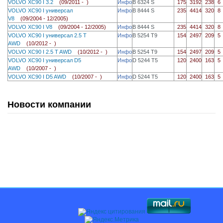
VOLVO XC90 I 3.2
(09/2011 - )
Инфо
B 6324 S
175
3192
238
6
VOLVO XC90 I универсал
Инфо
B 8444 S
235
4414
320
8
V8
(09/2004 - 12/2005)
VOLVO XC90 I V8
(09/2004 - 12/2005)
Инфо
B 8444 S
235
4414
320
8
VOLVO XC90 I универсал 2.5 T
Инфо
B 5254 T9
154
2497
209
5
AWD
(10/2012 - )
VOLVO XC90 I 2.5 T AWD
(10/2012 - )
Инфо
B 5254 T9
154
2497
209
5
VOLVO XC90 I универсал D5
Инфо
D 5244 T5
120
2400
163
5
AWD
(10/2007 - )
VOLVO XC90 I D5 AWD
(10/2007 - )
Инфо
D 5244 T5
120
2400
163
5
Новости компании