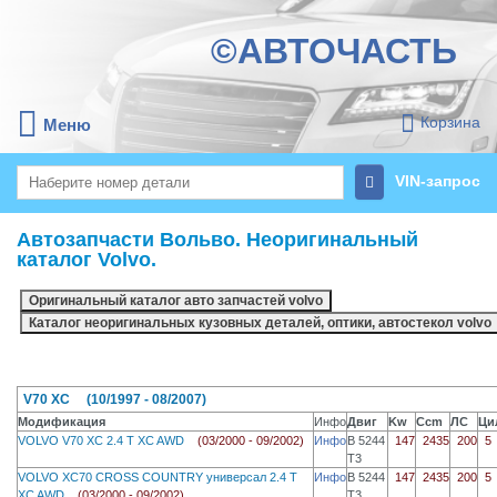
©АВТОЧАСТЬ
Корзина
Меню
VIN-запрос
Автозапчасти Вольво. Неоригинальный
каталог Volvo.
V70 XC (10/1997 - 08/2007)
Модификация
Инфо
Двиг
Kw
Ccm
ЛС
Ци
VOLVO V70 XC 2.4 T XC AWD
(03/2000 - 09/2002)
Инфо
B 5244
147
2435
200
5
T3
VOLVO XC70 CROSS COUNTRY универсал 2.4 T
Инфо
B 5244
147
2435
200
5
XC AWD
(03/2000 - 09/2002)
T3