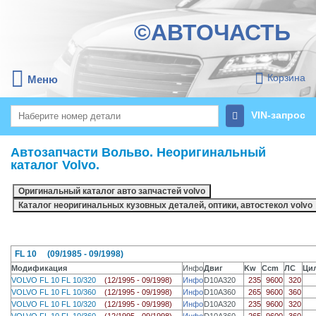
©АВТОЧАСТЬ
Корзина
Меню
VIN-запрос
Автозапчасти Вольво. Неоригинальный
каталог Volvo.
FL 10 (09/1985 - 09/1998)
Модификация
Инфо
Двиг
Kw
Ccm
ЛС
Ци
VOLVO FL 10 FL 10/320
(12/1995 - 09/1998)
Инфо
D10A320
235
9600
320
VOLVO FL 10 FL 10/360
(12/1995 - 09/1998)
Инфо
D10A360
265
9600
360
VOLVO FL 10 FL 10/320
(12/1995 - 09/1998)
Инфо
D10A320
235
9600
320
VOLVO FL 10 FL 10/360
(12/1995 - 09/1998)
Инфо
D10A360
265
9600
360