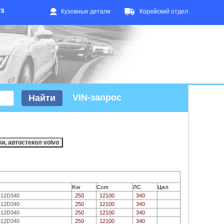
78
Кузовные детали
Корейский отдел
VIN-запрос
Kw
Ccm
ЛС
Цил
D12D340
250
12100
340
D12D340
250
12100
340
D12D340
250
12100
340
D12D340
250
12100
340