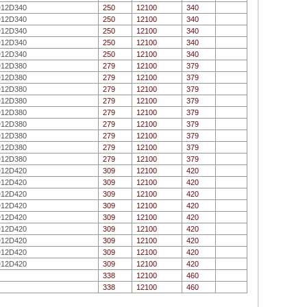
D12D340
250
12100
340
D12D340
250
12100
340
D12D340
250
12100
340
D12D340
250
12100
340
D12D340
250
12100
340
D12D380
279
12100
379
D12D380
279
12100
379
D12D380
279
12100
379
D12D380
279
12100
379
D12D380
279
12100
379
D12D380
279
12100
379
D12D380
279
12100
379
D12D380
279
12100
379
D12D380
279
12100
379
D12D420
309
12100
420
D12D420
309
12100
420
D12D420
309
12100
420
D12D420
309
12100
420
D12D420
309
12100
420
D12D420
309
12100
420
D12D420
309
12100
420
D12D420
309
12100
420
D12D420
309
12100
420
338
12100
460
338
12100
460