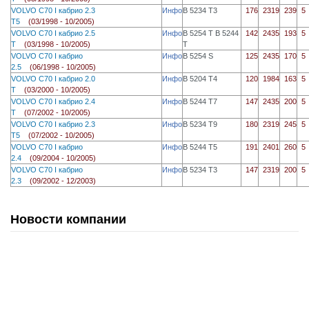
VOLVO C70 I кабрио 2.3
Инфо
B 5234 T3
176
2319
239
5
T5
(03/1998 - 10/2005)
VOLVO C70 I кабрио 2.5
Инфо
B 5254 T B 5244
142
2435
193
5
T
(03/1998 - 10/2005)
T
VOLVO C70 I кабрио
Инфо
B 5254 S
125
2435
170
5
2.5
(06/1998 - 10/2005)
VOLVO C70 I кабрио 2.0
Инфо
B 5204 T4
120
1984
163
5
T
(03/2000 - 10/2005)
VOLVO C70 I кабрио 2.4
Инфо
B 5244 T7
147
2435
200
5
T
(07/2002 - 10/2005)
VOLVO C70 I кабрио 2.3
Инфо
B 5234 T9
180
2319
245
5
T5
(07/2002 - 10/2005)
VOLVO C70 I кабрио
Инфо
B 5244 T5
191
2401
260
5
2.4
(09/2004 - 10/2005)
VOLVO C70 I кабрио
Инфо
B 5234 T3
147
2319
200
5
2.3
(09/2002 - 12/2003)
Новости компании