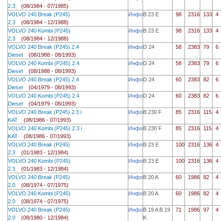
2.3
(08/1984 - 07/1985)
VOLVO 240 Break (P245)
Инфо
B 23 E
98
2316
133
4
2.3
(08/1984 - 12/1988)
VOLVO 240 Kombi (P245)
Инфо
B 23 E
98
2316
133
4
2.3
(08/1984 - 12/1988)
VOLVO 240 Break (P245) 2.4
Инфо
D 24
58
2383
79
6
Diesel
(08/1988 - 08/1993)
VOLVO 240 Kombi (P245) 2.4
Инфо
D 24
58
2383
79
6
Diesel
(08/1988 - 08/1993)
VOLVO 240 Break (P245) 2.4
Инфо
D 24
60
2383
82
6
Diesel
(04/1979 - 08/1993)
VOLVO 240 Kombi (P245) 2.4
Инфо
D 24
60
2383
82
6
Diesel
(04/1979 - 08/1993)
VOLVO 240 Break (P245) 2.3 i
Инфо
B 230 F
85
2316
115
4
KAT
(08/1986 - 07/1993)
VOLVO 240 Kombi (P245) 2.3 i
Инфо
B 230 F
85
2316
115
4
KAT
(08/1986 - 07/1993)
VOLVO 240 Break (P245)
Инфо
B 23 E
100
2316
136
4
2.3
(01/1983 - 12/1984)
VOLVO 240 Kombi (P245)
Инфо
B 23 E
100
2316
136
4
2.3
(01/1983 - 12/1984)
VOLVO 240 Break (P245)
Инфо
B 20 A
60
1986
82
4
2.0
(08/1974 - 07/1975)
VOLVO 240 Kombi (P245)
Инфо
B 20 A
60
1986
82
4
2.0
(08/1974 - 07/1975)
VOLVO 240 Break (P245)
Инфо
B 19 A B 19
71
1986
97
4
2.0
(08/1980 - 12/1984)
K