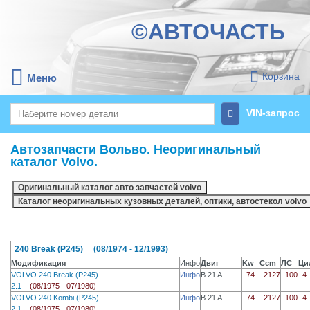
©АВТОЧАСТЬ
Корзина
Меню
VIN-запрос
Автозапчасти Вольво. Неоригинальный
каталог Volvo.
240 Break (P245) (08/1974 - 12/1993)
Модификация
Инфо
Двиг
Kw
Ccm
ЛС
Ци
VOLVO 240 Break (P245)
Инфо
B 21 A
74
2127
100
4
2.1
(08/1975 - 07/1980)
VOLVO 240 Kombi (P245)
Инфо
B 21 A
74
2127
100
4
2.1
(08/1975 - 07/1980)