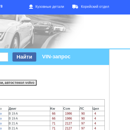
78
Кузовные детали
Корейский отдел
VIN-запрос
о
Двиг
Kw
Ccm
ЛС
Цил
о
B 19 A
66
1986
90
4
о
B 19 A
66
1986
90
4
о
B 21 A
71
2127
97
4
о
B 21 A
71
2127
97
4