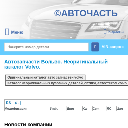
©АВТОЧАСТЬ
Корзина
Меню
VIN-запрос
Автозапчасти Вольво. Неоригинальный
каталог Volvo.
RS (/ - )
Модификация
Инфо
Двиг
Kw
Ccm
ЛС
Цил
Новости компании