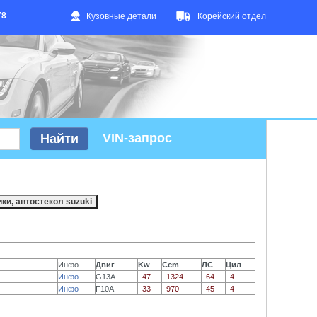
78
Кузовные детали
Корейский отдел
VIN-запрос
Инфо
Двиг
Kw
Ccm
ЛС
Цил
Инфо
G13A
47
1324
64
4
Инфо
F10A
33
970
45
4