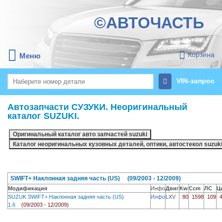
©АВТОЧАСТЬ
Корзина
Меню
VIN-запрос
Автозапчасти СУЗУКИ. Неоригинальный
каталог SUZUKI.
SWIFT+ Наклонная задняя часть (US) (09/2003 - 12/2009)
Модификация
Инфо
Двиг
Kw
Ccm
ЛС
Ц
SUZUK SWIFT+ Наклонная задняя часть (US)
Инфо
LXV
80
1598
109
1.6
(09/2003 - 12/2009)