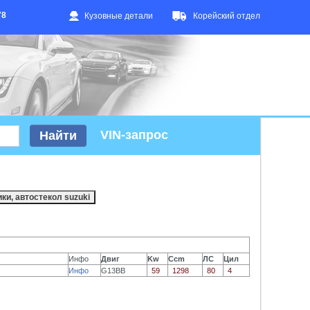
78
Кузовные детали
Корейский отдел
VIN-запрос
Инфо
Двиг
Kw
Ccm
ЛС
Цил
Инфо
G13BB
59
1298
80
4