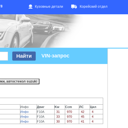
78
Кузовные детали
Корейский отдел
VIN-запрос
Инфо
Двиг
Kw
Ccm
ЛС
Цил
Инфо
F10A
31
970
42
4
Инфо
F10A
33
970
45
4
Инфо
F10A
30
970
41
4