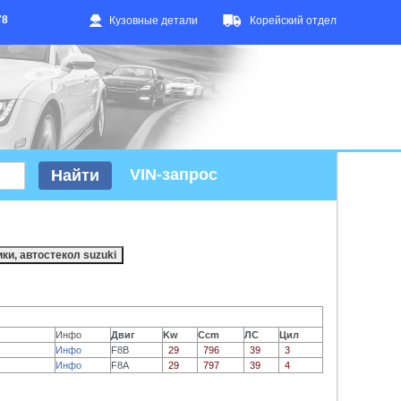
78
Кузовные детали
Корейский отдел
VIN-запрос
Инфо
Двиг
Kw
Ccm
ЛС
Цил
Инфо
F8B
29
796
39
3
Инфо
F8A
29
797
39
4