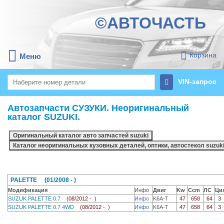
©АВТОЧАСТЬ
Корзина
Меню
VIN-запрос
Автозапчасти СУЗУКИ. Неоригинальный
каталог SUZUKI.
PALETTE (01/2008 - )
Модификация
Инфо
Двиг
Kw
Ccm
ЛС
Ци
SUZUK PALETTE 0.7
(08/2012 - )
Инфо
K6A-T
47
658
64
3
SUZUK PALETTE 0.7 4WD
(08/2012 - )
Инфо
K6A-T
47
658
64
3