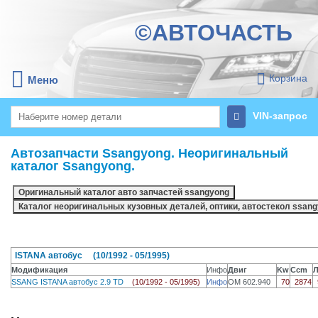
©АВТОЧАСТЬ
Корзина
Меню
VIN-запрос
Автозапчасти Ssangyong. Неоригинальный
каталог Ssangyong.
ISTANA автобус (10/1992 - 05/1995)
Модификация
Инфо
Двиг
Kw
Ccm
SSANG ISTANA автобус 2.9 TD
(10/1992 - 05/1995)
Инфо
OM 602.940
70
2874