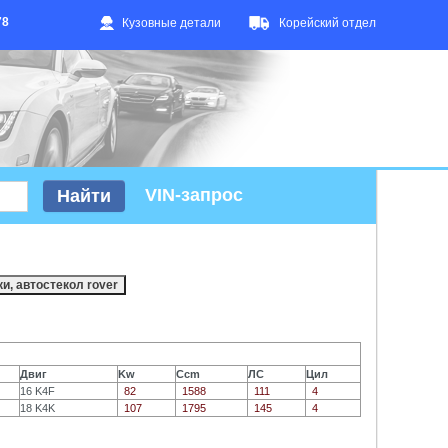
78
Кузовные детали
Корейский отдел
VIN-запрос
Двиг
Kw
Ccm
ЛС
Цил
16 K4F
82
1588
111
4
18 K4K
107
1795
145
4