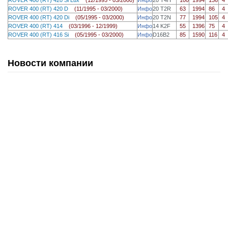
ROVER 400 (RT) 420 D
(11/1995 - 03/2000)
Инфо
20 T2R
63
1994
86
4
ROVER 400 (RT) 420 Di
(05/1995 - 03/2000)
Инфо
20 T2N
77
1994
105
4
ROVER 400 (RT) 414
(03/1996 - 12/1999)
Инфо
14 K2F
55
1396
75
4
ROVER 400 (RT) 416 Si
(05/1995 - 03/2000)
Инфо
D16B2
85
1590
116
4
Новости компании