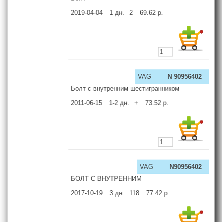
2019-04-04
1
дн.
2
69.62
р.
VAG
N 90956402
Болт с внутренним шестигранником
2011-06-15
1-2
дн.
+
73.52
р.
VAG
N90956402
БОЛТ С ВНУТРЕННИМ
2017-10-19
3
дн.
118
77.42
р.