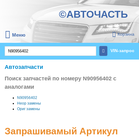
©АВТОЧАСТЬ
Корзина
Меню
VIN-запрос
Автозапчасти
Поиск запчастей по номеру N90956402 с
аналогами
N90956402
Неор замены
Ориг замены
Запрашивамый Артикул