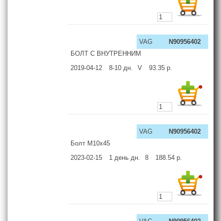
VAG
N90956402
БОЛТ С ВНУТРЕННИМ
2019-04-12
8-10
дн.
V
93.35
р.
VAG
N90956402
Болт М10х45
2023-02-15
1 день
дн.
8
188.54
р.