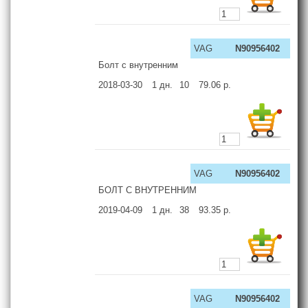
VAG
N90956402
Болт с внутренним
2018-03-30
1
дн.
10
79.06
р.
VAG
N90956402
БОЛТ С ВНУТРЕННИМ
2019-04-09
1
дн.
38
93.35
р.
VAG
N90956402