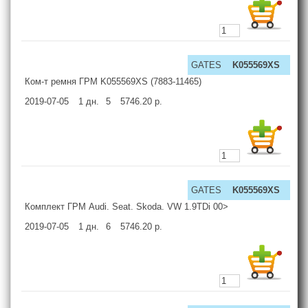
GATES
K055569XS
Ком-т ремня ГРМ K055569XS (7883-11465)
2019-07-05
1
дн.
5
5746.20
р.
GATES
K055569XS
Комплект ГРМ Audi. Seat. Skoda. VW 1.9TDi 00>
2019-07-05
1
дн.
6
5746.20
р.