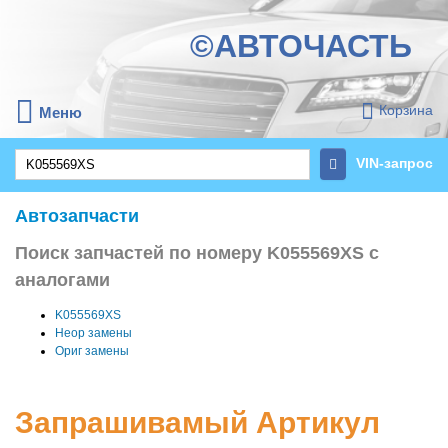
©АВТОЧАСТЬ
Корзина
Меню
VIN-запрос
Автозапчасти
Поиск запчастей по номеру K055569XS с
аналогами
K055569XS
Неор замены
Ориг замены
Запрашивамый Артикул