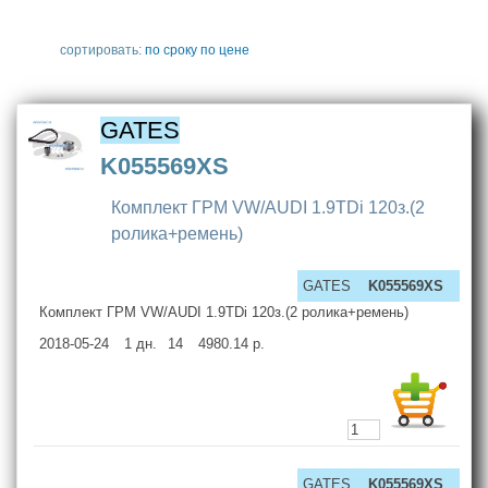
сортировать:
по сроку
по цене
GATES
K055569XS
Комплект ГРМ VW/AUDI 1.9TDi 120з.(2
ролика+ремень)
GATES
K055569XS
Комплект ГРМ VW/AUDI 1.9TDi 120з.(2 ролика+ремень)
2018-05-24
1
дн.
14
4980.14
р.
GATES
K055569XS