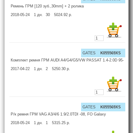
Ремень ГРМ [120 зуб.,30mm] + 2 ролика
2018-05-24
1
дн.
30
5024.92
р.
GATES
K055569XS
Комплект ремня ГРМ AUDI A4/G4/G5/VW PASSAT 1.4-2.0D 95-
2017-04-22
1
дн.
2
5250.30
р.
GATES
K055569XS
Р/к ремня ГРМ VAG A3/4/6 1.9/2.0TDI -08, FO Galaxy
2018-05-24
1
дн.
1
5315.25
р.