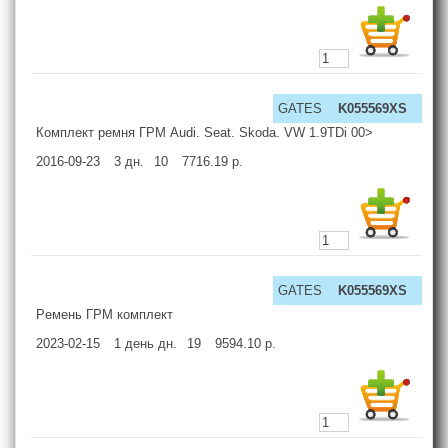
GATES
K055569XS
Комплект ремня ГРМ Audi. Seat. Skoda. VW 1.9TDi 00>
2016-09-23
3
дн.
10
7716.19
р.
GATES
K055569XS
Pемень ГPМ комплект
2023-02-15
1 день
дн.
19
9594.10
р.