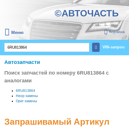
©АВТОЧАСТЬ
Корзина
Меню
VIN-запрос
Автозапчасти
Поиск запчастей по номеру 6RU813864 с
аналогами
6RU813864
Неор замены
Ориг замены
Запрашивамый Артикул