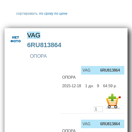
сортировать:
по сроку
по цене
VAG
6RU813864
ОПОРА
VAG
6RU813864
ОПОРА
2015-12-18
1
дн.
9
64.59
р.
VAG
6RU813864
ОПОРА