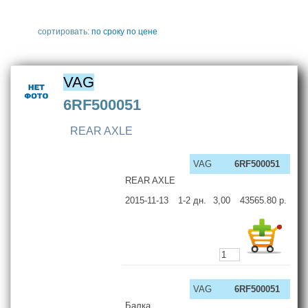
сортировать:
по сроку
по цене
VAG
6RF500051
REAR AXLE
VAG
6RF500051
REAR AXLE
2015-11-13
1-2
дн.
3,00
43565.80
р.
VAG
6RF500051
Балка