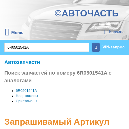
©АВТОЧАСТЬ
Корзина
Меню
VIN-запрос
Автозапчасти
Поиск запчастей по номеру 6R0501541A с
аналогами
6R0501541A
Неор замены
Ориг замены
Запрашивамый Артикул