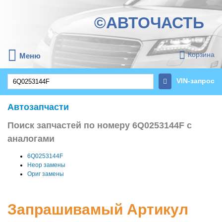
©АВТОЧАСТЬ
Корзина
Меню
VIN-запрос
Автозапчасти
Поиск запчастей по номеру 6Q0253144F с
аналогами
6Q0253144F
Неор замены
Ориг замены
Запрашивамый Артикул