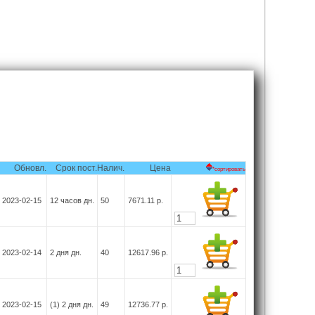
Обновл.
Срок пост.
Налич.
Цена
*сортировать
2023-02-15
12 часов
дн.
50
7671.11
р.
2023-02-14
2 дня
дн.
40
12617.96
р.
2023-02-15
(1) 2 дня
дн.
49
12736.77
р.