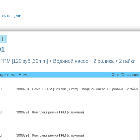
року
по цене
LI
91
ГРМ [120 зуб.,30mm] + Водяной насос + 2 ролика + 2 гайки
одитель
Номер
Фото/Описание
LI
3008791
Ремень ГРМ [120 зуб.,30mm] + Водяной насос + 2 ролика + 2 гайки
LI
3008791
Комплект ремня ГРМ (с помпой)
LI
3008791
Комплект ремня ГРМ (с помпой)