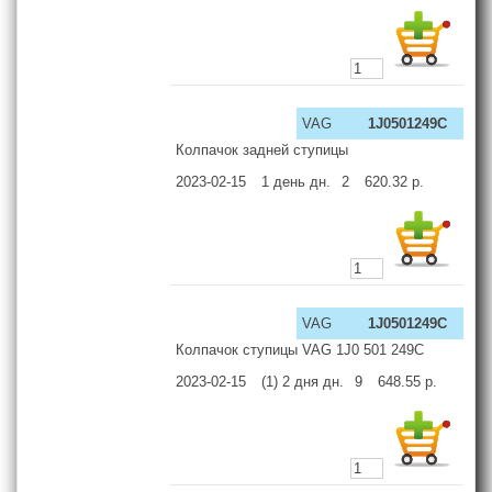
VAG
1J0501249C
Колпачок задней ступицы
2023-02-15
1 день
дн.
2
620.32
р.
VAG
1J0501249C
Колпачок ступицы VAG 1J0 501 249C
2023-02-15
(1) 2 дня
дн.
9
648.55
р.