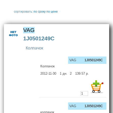
сортировать:
по сроку
по цене
VAG
1J0501249C
Колпачок
VAG
1J0501249C
Колпачок
2012-11-30
1
дн.
2
139.57
р.
VAG
1J0501249C
колпачок