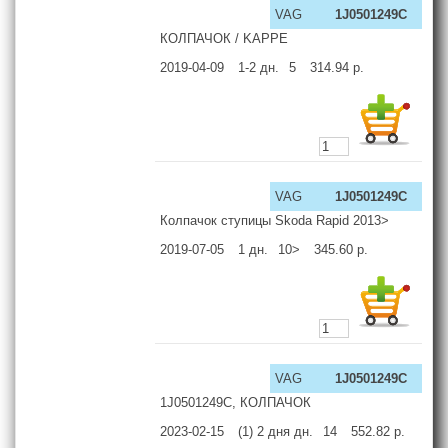
VAG
1J0501249C
КОЛПАЧОК / KAPPE
2019-04-09
1-2
дн.
5
314.94
р.
VAG
1J0501249C
Колпачок ступицы Skoda Rapid 2013>
2019-07-05
1
дн.
10>
345.60
р.
VAG
1J0501249C
1J0501249C, КОЛПАЧОК
2023-02-15
(1) 2 дня
дн.
14
552.82
р.