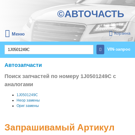
©АВТОЧАСТЬ
Корзина
Меню
VIN-запрос
Автозапчасти
Поиск запчастей по номеру 1J0501249C с
аналогами
1J0501249C
Неор замены
Ориг замены
Запрашивамый Артикул