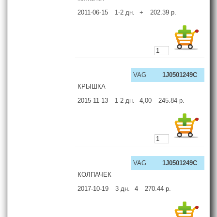
2011-06-15
1-2
дн.
+
202.39
р.
VAG
1J0501249C
КРЫШКА
2015-11-13
1-2
дн.
4,00
245.84
р.
VAG
1J0501249C
КОЛПАЧЕК
2017-10-19
3
дн.
4
270.44
р.