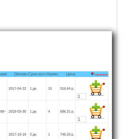
ание
Обновл.
Срок пост.
Налич.
Цена
*сортировать
2017-04-22
1
дн.
15
516.64
р.
 89~
2018-03-30
1
дн.
4
686.31
р.
2017-10-19
3
дн.
1
746.33
р.