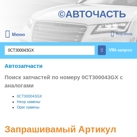
©АВТОЧАСТЬ
Корзина
Меню
VIN-запрос
Автозапчасти
Поиск запчастей по номеру 0CT300043GX с
аналогами
0CT300043GX
Неор замены
Ориг замены
Запрашивамый Артикул