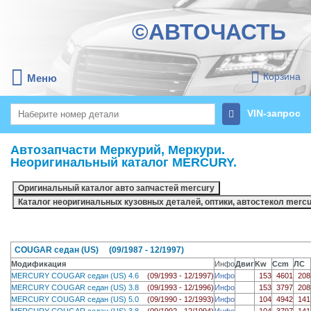
©АВТОЧАСТЬ
Корзина
Меню
VIN-запрос
Автозапчасти Меркурий, Меркури.
Неоригинальный каталог MERCURY.
COUGAR седан (US) (09/1987 - 12/1997)
Модификация
Инфо
Двиг
Kw
Ccm
ЛС
MERCURY COUGAR седан (US) 4.6
(09/1993 - 12/1997)
Инфо
153
4601
208
MERCURY COUGAR седан (US) 3.8
(09/1993 - 12/1996)
Инфо
153
3797
208
MERCURY COUGAR седан (US) 5.0
(09/1990 - 12/1993)
Инфо
104
4942
141
MERCURY COUGAR седан (US) 3.8
(09/1992 - 12/1994)
Инфо
104
3797
141