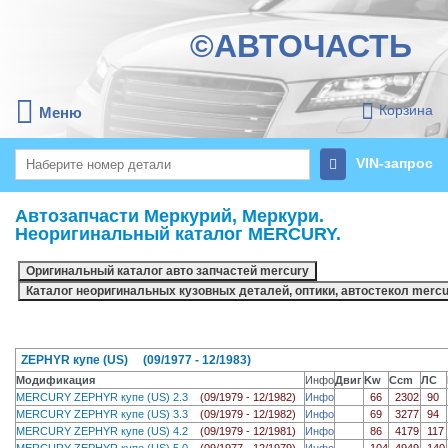
©АВТОЧАСТЬ
Корзина
Меню
VIN-запрос
Автозапчасти Меркурий, Меркури.
Неоригинальный каталог MERCURY.
ZEPHYR купе (US) (09/1977 - 12/1983)
Модификация
Инфо
Двиг
Kw
Ccm
ЛС
MERCURY ZEPHYR купе (US) 2.3
(09/1979 - 12/1982)
Инфо
66
2302
90
MERCURY ZEPHYR купе (US) 3.3
(09/1979 - 12/1982)
Инфо
69
3277
94
MERCURY ZEPHYR купе (US) 4.2
(09/1979 - 12/1981)
Инфо
86
4179
117
MERCURY ZEPHYR купе (US) 5.0
(09/1977 - 12/1979)
Инфо
104
4949
140