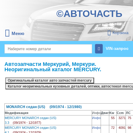
©АВТОЧАСТЬ
Корзина
Меню
VIN-запрос
Автозапчасти Меркурий, Меркури.
Неоригинальный каталог MERCURY.
MONARCH седан (US) (09/1974 - 12/1980)
Модификация
Инфо
Двиг
Kw
Ccm
ЛС
MERCURY MONARCH седан (US)
Инфо
55
3271
75
3.3
(09/1974 - 12/1977)
MERCURY MONARCH седан (US)
Инфо
72
4091
98
4.1
(09/1974 - 12/1979)