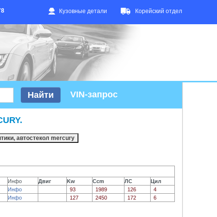
78
Кузовные детали
Корейский отдел
VIN-запрос
CURY.
Инфо
Двиг
Kw
Ccm
ЛС
Цил
Инфо
93
1989
126
4
Инфо
127
2450
172
6