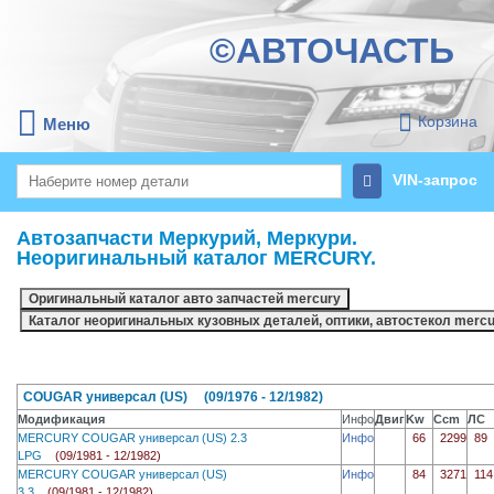
©АВТОЧАСТЬ
Корзина
Меню
VIN-запрос
Автозапчасти Меркурий, Меркури.
Неоригинальный каталог MERCURY.
COUGAR универсал (US) (09/1976 - 12/1982)
Модификация
Инфо
Двиг
Kw
Ccm
ЛС
MERCURY COUGAR универсал (US) 2.3
Инфо
66
2299
89
LPG
(09/1981 - 12/1982)
MERCURY COUGAR универсал (US)
Инфо
84
3271
114
3.3
(09/1981 - 12/1982)