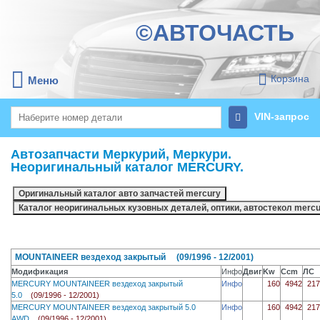
©АВТОЧАСТЬ
Корзина
Меню
VIN-запрос
Автозапчасти Меркурий, Меркури.
Неоригинальный каталог MERCURY.
MOUNTAINEER вездеход закрытый (09/1996 - 12/2001)
Модификация
Инфо
Двиг
Kw
Ccm
ЛС
MERCURY MOUNTAINEER вездеход закрытый
Инфо
160
4942
217
5.0
(09/1996 - 12/2001)
MERCURY MOUNTAINEER вездеход закрытый 5.0
Инфо
160
4942
217
AWD
(09/1996 - 12/2001)