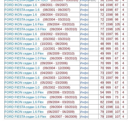
FORD IKON седан 1.6
(08/2001 - 09/2007)
Инфо
64
1598
87
4
FORD FIESTA седан 1.6
(08/2001 - 09/2007)
Инфо
64
1598
87
4
FORD IKON седан 1.6
(08/2004 - 03/2010)
Инфо
72
1598
98
4
FORD FIESTA седан 1.6
(08/2004 - 03/2010)
Инфо
72
1598
98
4
FORD IKON седан 1.6 Flex
(09/2004 - 03/2010)
Инфо
77
1598
105
4
FORD FIESTA седан 1.6 Flex
(09/2004 - 03/2010)
Инфо
77
1598
105
4
FORD IKON седан 1.6
(03/2002 - 03/2010)
Инфо
70
1597
95
4
FORD FIESTA седан 1.6
(03/2002 - 03/2010)
Инфо
70
1597
95
4
FORD IKON седан 1.0
(10/2001 - 08/2004)
Инфо
48
999
65
4
FORD FIESTA седан 1.0
(10/2001 - 08/2004)
Инфо
48
999
65
4
FORD IKON седан 1.0 Flex
(06/2009 - 03/2010)
Инфо
49
999
67
4
FORD FIESTA седан 1.0 Flex
(06/2009 - 03/2010)
Инфо
49
999
67
4
FORD IKON седан 1.0
(09/2004 - 12/2006)
Инфо
70
999
95
4
FORD FIESTA седан 1.0
(09/2004 - 12/2006)
Инфо
70
999
95
4
FORD IKON седан 1.6
(04/2003 - 12/2004)
Инфо
73
1597
99
4
FORD FIESTA седан 1.6
(04/2003 - 12/2004)
Инфо
73
1597
99
4
FORD IKON седан 1.0
(05/2002 - 03/2008)
Инфо
49
999
67
4
FORD FIESTA седан 1.0
(05/2002 - 03/2008)
Инфо
49
999
67
4
FORD IKON седан 1.0 Flex
(09/2006 - 03/2010)
Инфо
54
999
73
4
FORD FIESTA седан 1.0 Flex
(09/2006 - 03/2010)
Инфо
54
999
73
4
FORD IKON седан 1.6 Flex
(09/2004 - 03/2010)
Инфо
82
1598
111
4
FORD FIESTA седан 1.6 Flex
(09/2004 - 03/2010)
Инфо
82
1598
111
4
FORD IKON седан 1.6 Flex
(06/2007 - 06/2009)
Инфо
79
1598
107
4
FORD FIESTA седан 1.6 Flex
(06/2007 - 06/2009)
Инфо
79
1598
107
4