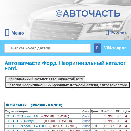
©АВТОЧАСТЬ
Корзина
Меню
VIN-запрос
Автозапчасти Форд. Неоригинальный каталог
Ford.
IKON седан (09/2000 - 03/2010)
Модификация
Инфо
Двиг
Kw
Ccm
ЛС
Цил
FORD IKON седан 1.0
(09/2006 - 03/2010)
Инфо
52
999
71
4
FORD FIESTA седан 1.0
(09/2006 - 03/2010)
Инфо
52
999
71
4
FORD IKON седан 1.4 TDCi
(01/2003 - 03/2010)
Инфо
F6JC
50
1399
68
4
FORD FIESTA седан 1.4 TDCi
(01/2003 - 03/2010)
Инфо
F6JC
50
1399
68
4