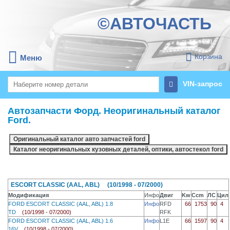
©АВТОЧАСТЬ
Корзина
Меню
VIN-запрос
Автозапчасти Форд. Неоригинальный каталог
Ford.
ESCORT CLASSIC (AAL, ABL) (10/1998 - 07/2000)
Модификация
Инфо
Двиг
Kw
Ccm
ЛС
Цил
FORD ESCORT CLASSIC (AAL, ABL) 1.8
Инфо
RFD
66
1753
90
4
TD
(10/1998 - 07/2000)
RFK
FORD ESCORT CLASSIC (AAL, ABL) 1.6
Инфо
L1E
66
1597
90
4
16V
(10/1998 - 07/2000)