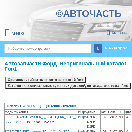
©АВТОЧАСТЬ
Корзина
Меню
VIN-запрос
Автозапчасти Форд. Неоригинальный каталог
Ford.
TRANSIT Van (FA_ _) (01/2000 - 05/2006)
Модификация
Инфо
Двиг
Kw
Ccm
ЛС
Цил
FORD TRANSIT Van (FA_ _) 2.4 DI (FAA_, FAB_,
Инфо
D2FA
66
2402
90
4
FAC_, FAD_)
(01/2000 - 05/2006)
D2FE
D2FB
FORD TRANSIT фургон (FA_ _) 2.4 DI (FAA_,
Инфо
D2FA
66
2402
90
4