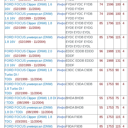
FORD FOCUS Clipper (DNW) 1.6
Инфо
FYDA FYDC FYDB
74
1596
100
4
16V
(02/1999 - 11/2004)
FYDD FYDH
FORD FOCUS универсал (DNW)
Инфо
FYDA FYDC FYDB
74
1596
100
4
1.6 16V
(02/1999 - 11/2004)
FYDD FYDH
FORD FOCUS Clipper (DNW) 1.8
Инфо
EYDC EYDB EYDD
85
1796
115
4
16V
(02/1999 - 11/2004)
EYDE EYDF EYDG
EYDI EYDJ EYDL
FORD FOCUS универсал (DNW)
Инфо
EYDC EYDB EYDD
85
1796
115
4
1.8 16V
(02/1999 - 11/2004)
EYDE EYDF EYDG
EYDI EYDJ EYDL
FORD FOCUS Clipper (DNW) 2.0
Инфо
EDDC EDDB EDDD
96
1988
131
4
16V
(02/1999 - 11/2004)
EDDF
FORD FOCUS универсал (DNW)
Инфо
EDDC EDDB EDDD
96
1988
131
4
2.0 16V
(02/1999 - 11/2004)
EDDF
FORD FOCUS Clipper (DNW) 1.8
Инфо
C9DC C9DA C9DB
66
1753
90
4
Turbo DI /
TDDi
(02/1999 - 11/2004)
FORD FOCUS универсал (DNW)
Инфо
C9DC C9DA C9DB
66
1753
90
4
1.8 Turbo DI /
TDDi
(02/1999 - 11/2004)
FORD FOCUS Clipper (DNW) 1.8 DI
Инфо
BHDA BHDB
55
1753
75
4
/ TDDi
(08/1999 - 11/2004)
FORD FOCUS универсал (DNW)
Инфо
BHDA BHDB
55
1753
75
4
1.8 DI / TDDi
(08/1999 - 11/2004)
FORD FOCUS Clipper (DNW) 1.8
Инфо
F9DA F9DB
85
1753
115
4
TDCi
(03/2001 - 11/2004)
FORD FOCUS универсал (DNW)
Инфо
F9DA F9DB
85
1753
115
4