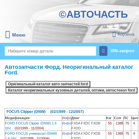
©АВТОЧАСТЬ
Корзина
Меню
VIN-запрос
Автозапчасти Форд. Неоригинальный каталог
Ford.
FOCUS Clipper (DNW) (02/1999 - 12/2007)
Модификация
Инфо
Двиг
Kw
Ccm
ЛС
Цил
FORD FOCUS Clipper (DNW) 1.4
Инфо
FXDA FXDC FXDB
55
1388
75
4
16V
(02/1999 - 11/2004)
FXDD
FORD FOCUS универсал (DNW)
Инфо
FXDA FXDC FXDB
55
1388
75
4
1.4 16V
(02/1999 - 11/2004)
FXDD