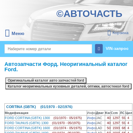
©АВТОЧАСТЬ
Корзина
Меню
VIN-запрос
Автозапчасти Форд. Неоригинальный каталог
Ford.
CORTINA (GBTK) (01/1970 - 02/1976)
Модификация
Инфо
Двиг
Kw
Ccm
ЛС
Цил
FORD CORTINA (GBTK) 1300
(01/1970 - 05/1975)
Инфо
JAC
40
1297
55
4
FORD TAUNUS (GBTK) 1300
(01/1970 - 05/1975)
Инфо
JAC
40
1297
55
4
FORD CORTINA (GBTK) 1600
(01/1974 - 05/1975)
Инфо
LAD
50
1593
68
4
FORD TAUNUS (GBTK) 1600
(01/1974 - 05/1975)
Инфо
LAD
50
1593
68
4