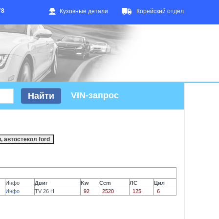
78
Кузовные детали
Корейский отдел
VIN-запрос
Инфо
Двиг
Kw
Ccm
ЛС
Цил
Инфо
TV 26 H
92
2520
125
6