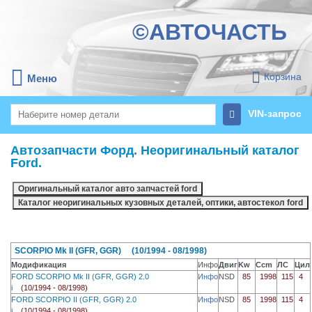
©АВТОЧАСТЬ
Корзина
Меню
VIN-запрос
Автозапчасти Форд. Неоригинальный каталог
Ford.
SCORPIO Mk II (GFR, GGR) (10/1994 - 08/1998)
Модификация
Инфо
Двиг
Kw
Ccm
ЛС
Цил
FORD SCORPIO Mk II (GFR, GGR) 2.0
Инфо
NSD
85
1998
115
4
i
(10/1994 - 08/1998)
FORD SCORPIO II (GFR, GGR) 2.0
Инфо
NSD
85
1998
115
4
i
(10/1994 - 08/1998)