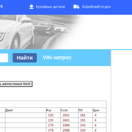
78
Кузовные детали
Корейский отдел
VIN-запрос
Двиг
Kw
Ccm
ЛС
Цил
133
1601
181
4
133
1601
181
4
179
1999
243
4
179
1999
243
4