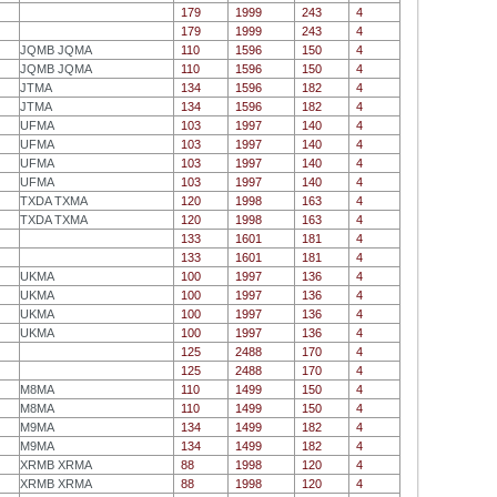
179
1999
243
4
179
1999
243
4
JQMB JQMA
110
1596
150
4
JQMB JQMA
110
1596
150
4
JTMA
134
1596
182
4
JTMA
134
1596
182
4
UFMA
103
1997
140
4
UFMA
103
1997
140
4
UFMA
103
1997
140
4
UFMA
103
1997
140
4
TXDA TXMA
120
1998
163
4
TXDA TXMA
120
1998
163
4
133
1601
181
4
133
1601
181
4
UKMA
100
1997
136
4
UKMA
100
1997
136
4
UKMA
100
1997
136
4
UKMA
100
1997
136
4
125
2488
170
4
125
2488
170
4
M8MA
110
1499
150
4
M8MA
110
1499
150
4
M9MA
134
1499
182
4
M9MA
134
1499
182
4
XRMB XRMA
88
1998
120
4
XRMB XRMA
88
1998
120
4