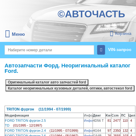
©АВТОЧАСТЬ
Корзина
Меню
VIN-запрос
Автозапчасти Форд. Неоригинальный каталог
Ford.
TRITON фургон (11/1994 - 07/1999)
Модификация
Инфо
Двиг
Kw
Ccm
ЛС
Цил
FORD TRITON фургон 2.5
Инфо
4D56 T
81
2477
110
4
TD
(01/1995 - 12/1997)
FORD TRITON фургон 2.4
(11/1995 - 07/1999)
Инфо
4G64
97
2350
132
4
FORD TRITON фургон 2.6
(11/1994 - 05/1997)
Инфо
G54B
76
2555
103
4