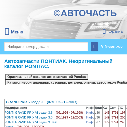
©АВТОЧАСТЬ
Корзина
Меню
VIN-запрос
Автозапчасти ПОНТИАК. Неоригинальный
каталог PONTIAC.
GRAND PRIX VI седан (07/1996 - 12/2003)
Модификация
Инфо
Двиг
Kw
Ccm
ЛС
PONTI GRAND PRIX VI седан 3.8
(07/1996 - 07/1999)
Инфо
L36
145
3791
197
PONTI GRAND PRIX VI седан 3.8
(08/1999 - 12/2003)
Инфо
L36
149
3791
203
PONTI GRAND PRIX VI седан 3.8 GT
Инфо
L67
179
3791
243
Power
(07/1996 - 12/2003)