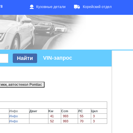
78
Кузовные детали
Корейский отдел
VIN-запрос
Инфо
Двиг
Kw
Ccm
ЛС
Цил
Инфо
41
993
55
3
Инфо
52
993
70
3